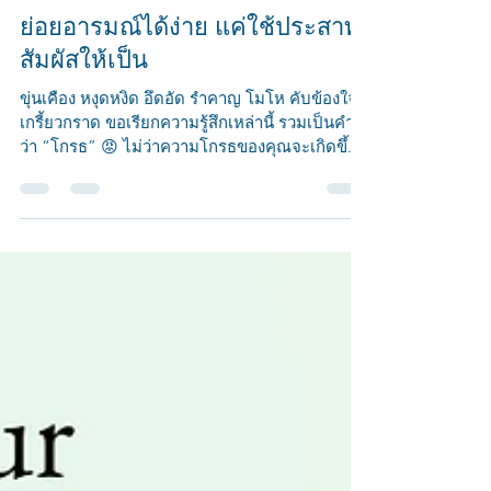
สาโรช จรรยาแพทย์
Jul 20, 2023
1 min read
ย่อยอารมณ์ได้ง่าย แค่ใช้ประสาท
สัมผัสให้เป็น
ขุ่นเคือง หงุดหงิด อึดอัด รำคาญ โมโห คับข้องใจ
เกรี้ยวกราด ขอเรียกความรู้สึกเหล่านี้ รวมเป็นคำ
ว่า “โกรธ” 😡 ไม่ว่าความโกรธของคุณจะเกิดขึ้...