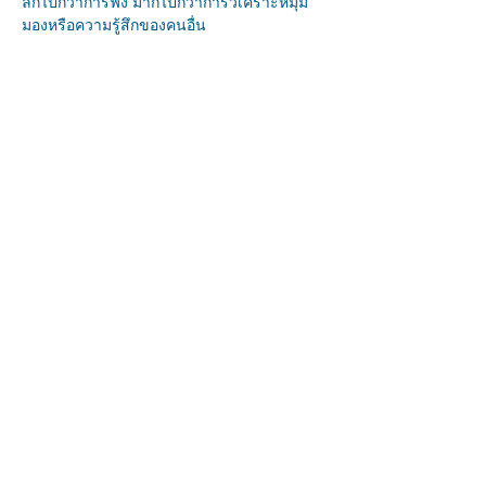
ลึกไปกว่าการฟัง มากไปกว่าการวิเคราะห์มุม
มองหรือความรู้สึกของคนอื่น 
Share this event
AeRoj Consciousness
suwimon@aerojconsciousness.com
082-495-4414
(เอ๋) /
081-486-3497
(โรช)