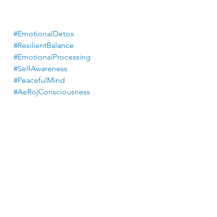
#EmotionalDetox
#ResilientBalance
#EmotionalProcessing
#SelfAwareness
#PeacefulMind
#AeRojConsciousness
See All
Recent Posts