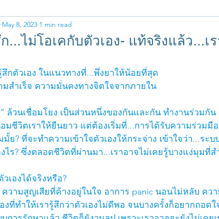
ด
May 8, 2023
1 min read
้สึก...ไม่โอเคกับตัวเอง- แท้จริงแล้ว...เ
สึกตัวเอง ในแนวทางที่...พึ่งยาให้น้อยที่สุด
วามสำเร็จ ความมั่นคงทางจิตใจจากภายใน
” ล้วนเชื่อมโยง เป็นส่วนหนึ่งของกันและกัน ทำงานร่วมกัน
อมชีวิตเราให้ยืนยาว แต่ต้องเริ่มที่...การได้รับความร่วมม
อมมั้ย? ที่จะทำความเข้าใจตัวเองให้กระจ่าง เข้าใจว่า...ระ
างไร? ซึ่งตลอดชีวิตที่ผ่านมา...เราอาจไม่เคยรู้บางแง่มุมที่ส
ัวเองได้จริงหรือ?
 ความสูญเสียที่ค้างอยู่ในใจ อาการ panic นอนไม่หลับ คว
งที่ทำให้เรารู้สึกว่าตัวเองไม่ดีพอ จนบางครั้งก็อยากถอดใ
บการรักษาแล้ว ชีวิตก็ยังวนลูป เพราะเราอาจจะยังไม่เคยเข