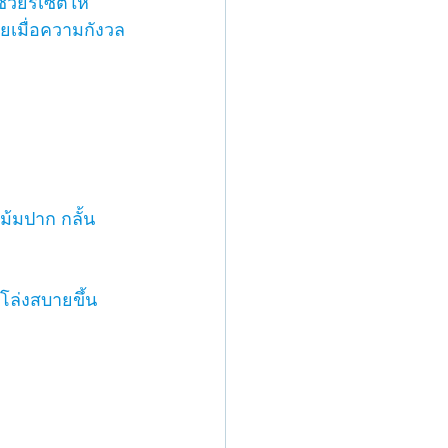
วยรีเซ็ตให้
ยเมื่อความกังวล
ม้มปาก กลั้น
โล่งสบายขึ้น