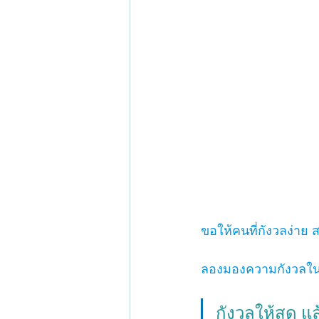
ขอให้คนที่กังวลง่าย ส
ลองมองความกังวลในม
กังวลให้สุด แล