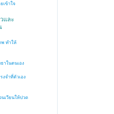
คยเข้าใจ 
ัวและ
น
าพ ทำให้
ัทธาในตนเอง
งจำที่ตัวเอง
ดวนเวียนให้ปวด