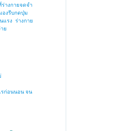
ที่ร่างกายจดจำ 
องรีบกดปุ่ม
้นแรง  ร่างกาย 
่าย
่ 
ไรก่อนนอน จน