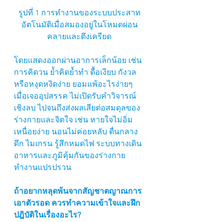
รูปที่ 1 การทำงานของระบบประสาท
อัตโนมัติเมื่อสมองอยู่ในโหมดผ่อน
คลายและตึงเครียด
โดยแสดงออกผ่านอาการเล็กน้อย เช่น 
การคิดวน ย้ำคิดย้ำทำ ดื้อเงียบ กังวล
หรือหงุดหงิดง่าย ยอมแพ้อะไรง่ายๆ
เมื่อเจออุปสรรค ไม่เปิดรับคำวิจารณ์
เชิงลบ ไปจนถึงส่งผลเสียต่อสมดุลของ
ร่างกายและจิตใจ เช่น หายใจไม่อิ่ม 
เหนื่อยง่าย นอนไม่ค่อยหลับ ตื่นกลาง
ดึก ไมเกรน รู้สึกหมดไฟ ระบบทางเดิน
อาหารและภูมิคุ้มกันของร่างกาย
ทำงานแปรปรวน
ถ้าอยากหลุดพ้นจากสัญชาตญาณการ
เอาตัวรอด ควรทำความเข้าใจและฝึก
ปฎิบัติในเรื่องอะไร?